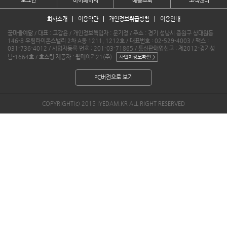
로그인
마이페이지
배송조회
고객센터
회사소개
이용약관
개인정보취급방침
이용안내
꿈마을예닮 / 대표 : 고갑윤 / 개인정보책임자 : 문기정 / 주소 : 경기 성남시 중원구 상대원동
146-8 우림라이온스밸리 2차 A동 1211, 1212호 / 대표번호 : 02-529-4003 / 팩스 :
031-736-4012 / 사업자등록 번호 : 201-03-71865 / 통신판매업신고 : 제2012-경기성
남-1664호 / 호스팅 제공자 : 웹메이커21(주)
PC버전으로 보기
COPYRIGHT(c) 2015 IYEDAM.KR ALL RIGHT RESERVED