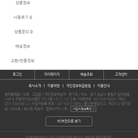
상품정보
사용후기
0
상품문의
0
배송정보
교환/반품정보
로그인
마이페이지
배송조회
고객센터
회사소개
이용약관
개인정보취급방침
이용안내
꿈마을예닮 / 대표 : 고갑윤 / 개인정보책임자 : 문기정 / 주소 : 경기 성남시 중원구 상대원동
146-8 우림라이온스밸리 2차 A동 1211, 1212호 / 대표번호 : 02-529-4003 / 팩스 :
031-736-4012 / 사업자등록 번호 : 201-03-71865 / 통신판매업신고 : 제2012-경기성
남-1664호 / 호스팅 제공자 : 웹메이커21(주)
PC버전으로 보기
COPYRIGHT(c) 2015 IYEDAM.KR ALL RIGHT RESERVED