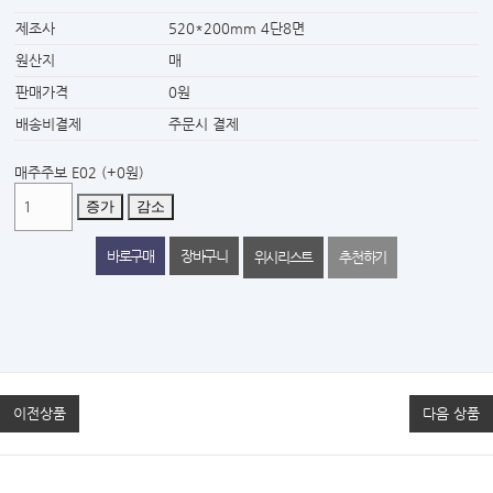
제조사
520*200mm 4단8면
원산지
매
판매가격
0원
배송비결제
주문시 결제
매주주보 E02
(+0원)
증가
감소
위시리스트
추천하기
이전상품
다음 상품