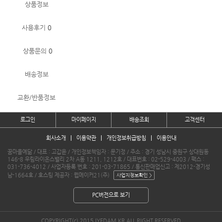
상품정보
사용후기
0
상품문의
0
배송정보
교환/반품정보
로그인
마이페이지
배송조회
고객센터
회사소개
이용약관
개인정보취급방침
이용안내
꿈마을예닮 / 대표 : 고갑윤 / 개인정보책임자 : 문기정 / 주소 : 경기 성남시 중원구 상대원동
146-8 우림라이온스밸리 2차 A동 1211, 1212호 / 대표번호 : 02-529-4003 / 팩스 :
031-736-4012 / 사업자등록 번호 : 201-03-71865 / 통신판매업신고 : 제2012-경기성
남-1664호 / 호스팅 제공자 : 웹메이커21(주)
PC버전으로 보기
COPYRIGHT(c) 2015 IYEDAM.KR ALL RIGHT RESERVED