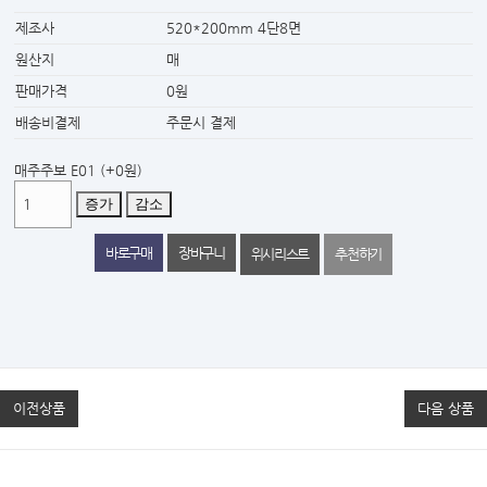
제조사
520*200mm 4단8면
원산지
매
판매가격
0원
배송비결제
주문시 결제
매주주보 E01
(+0원)
증가
감소
위시리스트
추천하기
이전상품
다음 상품