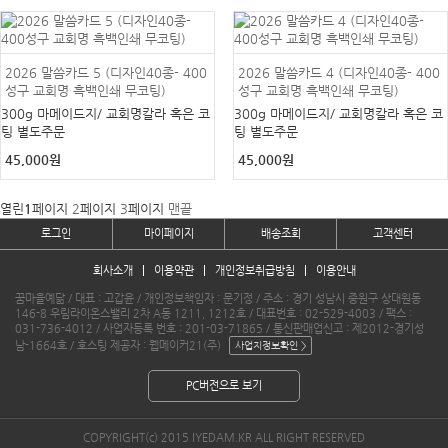
2026 말씀카드 5 (디자인40종- 400
2026 말씀카드 4 (디자인40종- 400
성구 교회명 흑백인쇄 무코팅)
성구 교회명 흑백인쇄 무코팅)
300g 마메이드지/ 교회명칼라 혹은 코
300g 마메이드지/ 교회명칼라 혹은 코
팅 별도주문
팅 별도주문
45,000원
45,000원
열린
1
페이지
2
페이지
3
페이지
맨끝
로그인
마이페이지
배송조회
고객센터
회사소개
이용약관
개인정보취급방침
이용안내
꿈마을예닮 / 대표 : 고갑윤 / 개인정보책임자 : 문기정 / 주소 : 경기 성남시 중원구 상대원동
146-8 우림라이온스밸리 2차 A동 1211, 1212호 / 대표번호 : 02-529-4003 / 팩스 :
031-736-4012 / 사업자등록 번호 : 201-03-71865 / 통신판매업신고 : 제2012-경기성
남-1664호 / 호스팅 제공자 : 웹메이커21(주)
PC버전으로 보기
COPYRIGHT(c) 2015 IYEDAM.KR ALL RIGHT RESERVED