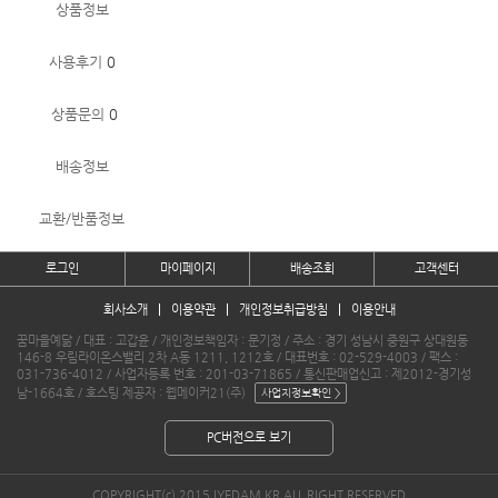
상품정보
사용후기
0
상품문의
0
배송정보
교환/반품정보
로그인
마이페이지
배송조회
고객센터
회사소개
이용약관
개인정보취급방침
이용안내
꿈마을예닮 / 대표 : 고갑윤 / 개인정보책임자 : 문기정 / 주소 : 경기 성남시 중원구 상대원동
146-8 우림라이온스밸리 2차 A동 1211, 1212호 / 대표번호 : 02-529-4003 / 팩스 :
031-736-4012 / 사업자등록 번호 : 201-03-71865 / 통신판매업신고 : 제2012-경기성
남-1664호 / 호스팅 제공자 : 웹메이커21(주)
PC버전으로 보기
COPYRIGHT(c) 2015 IYEDAM.KR ALL RIGHT RESERVED