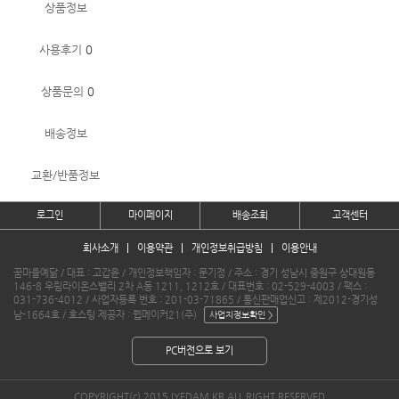
상품정보
사용후기
0
상품문의
0
배송정보
교환/반품정보
로그인
마이페이지
배송조회
고객센터
회사소개
이용약관
개인정보취급방침
이용안내
꿈마을예닮 / 대표 : 고갑윤 / 개인정보책임자 : 문기정 / 주소 : 경기 성남시 중원구 상대원동
146-8 우림라이온스밸리 2차 A동 1211, 1212호 / 대표번호 : 02-529-4003 / 팩스 :
031-736-4012 / 사업자등록 번호 : 201-03-71865 / 통신판매업신고 : 제2012-경기성
남-1664호 / 호스팅 제공자 : 웹메이커21(주)
PC버전으로 보기
COPYRIGHT(c) 2015 IYEDAM.KR ALL RIGHT RESERVED