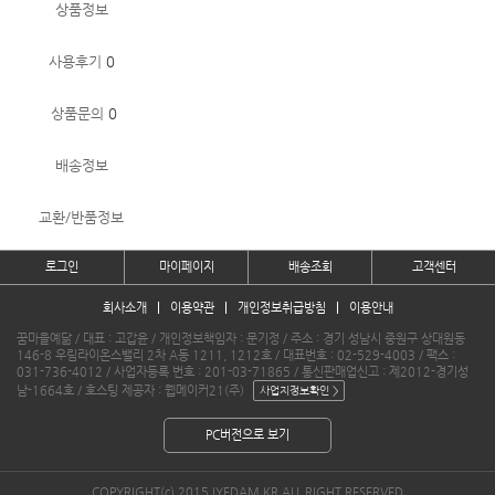
상품정보
사용후기
0
상품문의
0
배송정보
교환/반품정보
로그인
마이페이지
배송조회
고객센터
회사소개
이용약관
개인정보취급방침
이용안내
꿈마을예닮 / 대표 : 고갑윤 / 개인정보책임자 : 문기정 / 주소 : 경기 성남시 중원구 상대원동
146-8 우림라이온스밸리 2차 A동 1211, 1212호 / 대표번호 : 02-529-4003 / 팩스 :
031-736-4012 / 사업자등록 번호 : 201-03-71865 / 통신판매업신고 : 제2012-경기성
남-1664호 / 호스팅 제공자 : 웹메이커21(주)
PC버전으로 보기
COPYRIGHT(c) 2015 IYEDAM.KR ALL RIGHT RESERVED