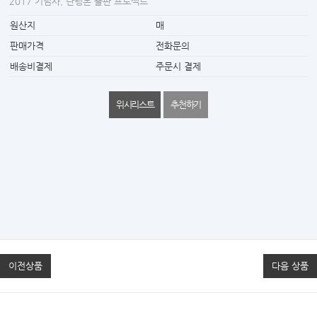
2017 기념사, 단행본 출판 프로젝트
원산지
매
판매가격
전화문의
배송비결제
주문시 결제
위시리스트
추천하기
이전상품
다음 상품